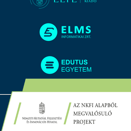
Copyright © 2024-2028 Készült a Eötvös Loránd
Tudományegyetem Digitális Oktatásfejlesztési
Kompetencia Központja (DOKK) megbízásából. Minden
jog fenntartva.