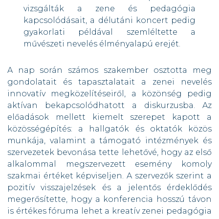
vizsgálták a zene és pedagógia
kapcsolódásait, a délutáni koncert pedig
gyakorlati példával szemléltette a
művészeti nevelés élményalapú erejét.
A nap során számos szakember osztotta meg
gondolatait és tapasztalatait a zenei nevelés
innovatív megközelítéseiről, a közönség pedig
aktívan bekapcsolódhatott a diskurzusba. Az
előadások mellett kiemelt szerepet kapott a
közösségépítés: a hallgatók és oktatók közös
munkája, valamint a támogató intézmények és
szervezetek bevonása tette lehetővé, hogy az első
alkalommal megszervezett esemény komoly
szakmai értéket képviseljen. A szervezők szerint a
pozitív visszajelzések és a jelentős érdeklődés
megerősítette, hogy a konferencia hosszú távon
is értékes fóruma lehet a kreatív zenei pedagógia