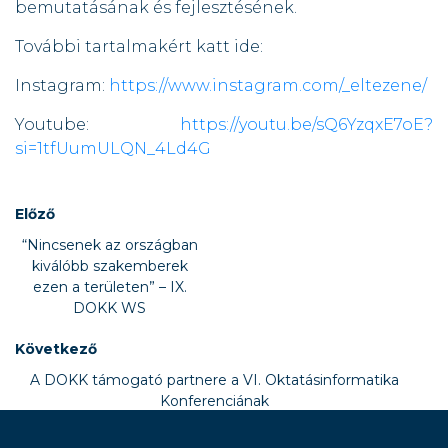
bemutatásának és fejlesztésének.
További tartalmakért katt ide:
Instagram:
https://www.instagram.com/_eltezene/
Youtube:
https://youtu.be/sQ6YzqxE7oE?
si=1tfUumULQN_4Ld4G
Előző
“Nincsenek az országban
kiválóbb szakemberek
ezen a területen” – IX.
DOKK WS
Következő
A DOKK támogató partnere a VI. Oktatásinformatika
Konferenciának