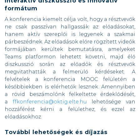
Interaktív diszkusszió és innovatív
formátum
A konferencia kiemelt célja volt, hogy a résztvevők
ne csak passzívan hallgassák az előadásokat,
hanem aktív szereplői is legyenek a szakmai
párbeszédnek. Az előadások előre rögzített videók
formájában kerültek bemutatásra, amelyeket
Teams platformon lehetett követni, majd élő
diszkusszió során az előadók és résztvevők
megvitathatták a felmerülő kérdéseket. A
felvételek a konferencia MOOC felületén a
későbbiekben is elérhetők lesznek. Amennyiben
a rövid beszámolónk felkeltette érdeklődését,
a
ffkonferencia@oktig.elte.hu
lehetősége van
hozzáférést kérni a felülethez, és ezzel az
előadásokhoz.
További lehetőségek és díjazás