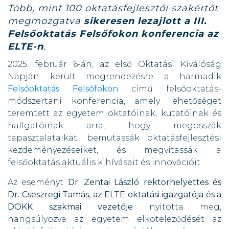
Több, mint 100 oktatásfejlesztői szakértőt
megmozgatva
sikeresen lezajlott a III.
Felsőoktatás Felsőfokon konferencia az
ELTE-n
.
2025. február 6-án, az első Oktatási Kiválóság
Napján került megrendezésre a harmadik
Felsőoktatás Felsőfokon
című felsőoktatás-
módszertani konferencia, amely lehetőséget
teremtett az egyetem oktatóinak, kutatóinak és
hallgatóinak arra, hogy megosszák
tapasztalataikat, bemutassák oktatásfejlesztési
kezdeményezéseiket, és megvitassák a
felsőoktatás aktuális kihívásait és innovációit.
Az eseményt
Dr. Zentai László rektorhelyettes és
Dr. Cseszregi Tamás, az ELTE oktatási igazgatója és a
DOKK szakmai vezetője
nyitotta meg,
hangsúlyozva az egyetem elköteleződését az