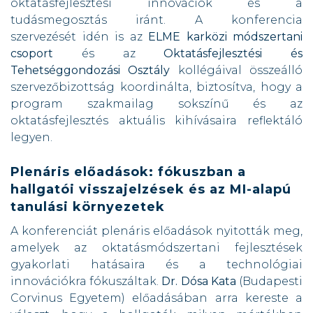
oktatásfejlesztési innovációk és a
tudásmegosztás iránt. A konferencia
szervezését idén is az
ELME karközi módszertani
csoport
és az
Oktatásfejlesztési és
Tehetséggondozási Osztály
kollégáival összeálló
szervezőbizottság koordinálta, biztosítva, hogy a
program szakmailag sokszínű és az
oktatásfejlesztés aktuális kihívásaira reflektáló
legyen.
Plenáris előadások: fókuszban a
hallgatói visszajelzések és az MI-alapú
tanulási környezetek
A konferenciát plenáris előadások nyitották meg,
amelyek az oktatásmódszertani fejlesztések
gyakorlati hatásaira és a technológiai
innovációkra fókuszáltak.
Dr. Dósa Kata
(Budapesti
Corvinus Egyetem) előadásában arra kereste a