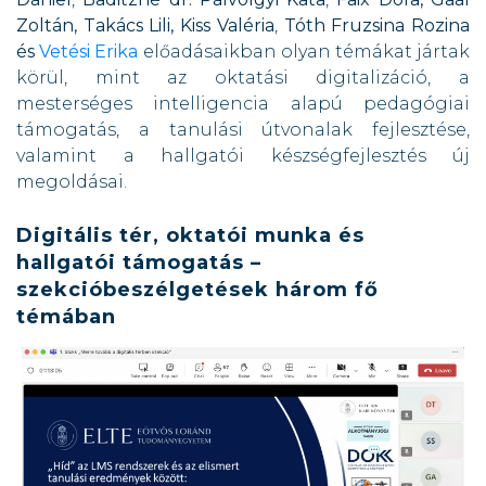
Zoltán, Takács Lili, Kiss Valéria
,
Tóth Fruzsina Rozina
és
Vetési Erika
előadásaikban olyan témákat jártak
körül, mint az oktatási digitalizáció, a
mesterséges intelligencia alapú pedagógiai
támogatás, a tanulási útvonalak fejlesztése,
valamint a hallgatói készségfejlesztés új
megoldásai.
Digitális tér, oktatói munka és
hallgatói támogatás –
szekcióbeszélgetések három fő
témában