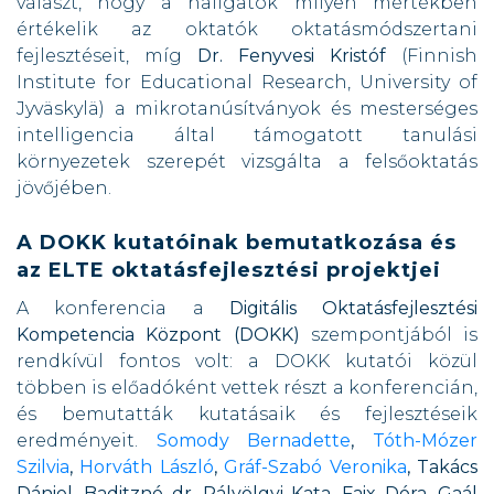
választ, hogy a hallgatók milyen mértékben
értékelik az oktatók oktatásmódszertani
fejlesztéseit, míg
Dr. Fenyvesi Kristóf
(Finnish
Institute for Educational Research, University of
Jyväskylä) a mikrotanúsítványok és mesterséges
intelligencia által támogatott tanulási
környezetek szerepét vizsgálta a felsőoktatás
jövőjében.
A DOKK kutatóinak bemutatkozása és
az ELTE oktatásfejlesztési projektjei
A konferencia a
Digitális Oktatásfejlesztési
Kompetencia Központ (DOKK)
szempontjából is
rendkívül fontos volt: a DOKK kutatói közül
többen is előadóként vettek részt a konferencián,
és bemutatták kutatásaik és fejlesztéseik
eredményeit.
Somody Bernadette
,
Tóth-Mózer
Szilvia
,
Horváth László
,
Gráf-Szabó Veronika
, Takács
Dániel
,
Baditzné dr. Pálvölgyi Kata
,
Faix Dóra, Gaál