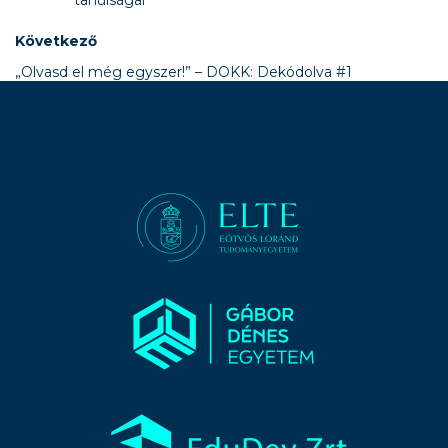
tanulságai
Következő
„Olvasd el még egyszer!” – DOKK: Dekódolva #1