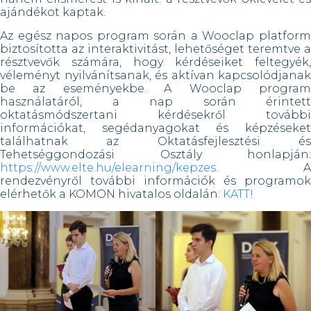
ajándékot kaptak.
Az egész napos program során a Wooclap platform
biztosította az interaktivitást, lehetőséget teremtve a
résztvevők számára, hogy kérdéseiket feltegyék,
véleményt nyilvánítsanak, és aktívan kapcsolódjanak
be az eseményekbe. A Wooclap program
használatáról, a nap során érintett
oktatásmódszertani kérdésekről további
információkat, segédanyagokat és képzéseket
találhatnak az Oktatásfejlesztési és
Tehetséggondozási Osztály honlapján:
https://www.elte.hu/elearning/kepzes.
A
rendezvényről további információk és programok
elérhetők a KOMON hivatalos oldalán:
KATT!