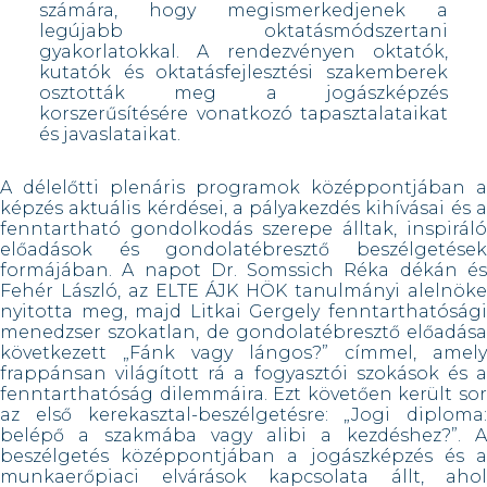
számára, hogy megismerkedjenek a
legújabb oktatásmódszertani
gyakorlatokkal. A rendezvényen oktatók,
kutatók és oktatásfejlesztési szakemberek
osztották meg a jogászképzés
korszerűsítésére vonatkozó tapasztalataikat
és javaslataikat.
A délelőtti plenáris programok középpontjában a
képzés aktuális kérdései, a pályakezdés kihívásai és a
fenntartható gondolkodás szerepe álltak, inspiráló
előadások és gondolatébresztő beszélgetések
formájában. A napot Dr. Somssich Réka dékán és
Fehér László, az ELTE ÁJK HÖK tanulmányi alelnöke
nyitotta meg, majd Litkai Gergely fenntarthatósági
menedzser szokatlan, de gondolatébresztő előadása
következett „Fánk vagy lángos?” címmel, amely
frappánsan világított rá a fogyasztói szokások és a
fenntarthatóság dilemmáira. Ezt követően került sor
az első kerekasztal-beszélgetésre: „Jogi diploma:
belépő a szakmába vagy alibi a kezdéshez?”. A
beszélgetés középpontjában a jogászképzés és a
munkaerőpiaci elvárások kapcsolata állt, ahol