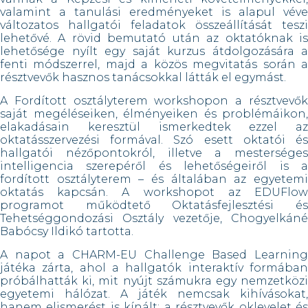
valamint a tanulási eredményeket is alapul véve
változatos hallgatói feladatok összeállítását teszi
lehetővé. A rövid bemutató után az oktatóknak is
lehetősége nyílt egy saját kurzus átdolgozására a
fenti módszerrel, majd a közös megvitatás során a
résztvevők hasznos tanácsokkal látták el egymást.
A Fordított osztályterem workshopon a résztvevők
saját megéléseiken, élményeiken és problémáikon,
elakadásain keresztül ismerkedtek ezzel az
oktatásszervezési formával. Szó esett oktatói és
hallgatói nézőpontokról, illetve a mesterséges
intelligencia szerepéről és lehetőségeiről is a
fordított osztályterem – és általában az egyetemi
oktatás kapcsán. A workshopot az EDUFlow
programot működtető Oktatásfejlesztési és
Tehetséggondozási Osztály vezetője, Chogyelkáné
Babócsy Ildikó tartotta.
A napot a CHARM-EU Challenge Based Learning
játéka zárta, ahol a hallgatók interaktív formában
próbálhatták ki, mit nyújt számukra egy nemzetközi
egyetemi hálózat. A játék nemcsak kihívásokat,
hanem elismerést is kínált: a résztvevők oklevelet és