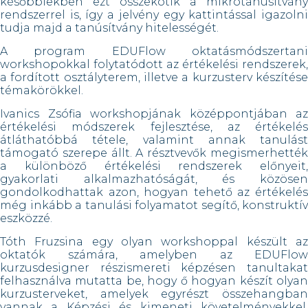
későbbiekben ezt összekötik a mikrotanúsítvány
rendszerrel is, így a jelvény egy kattintással igazolni
tudja majd a tanúsítvány hitelességét.
A program EDUFlow oktatásmódszertani
workshopokkal folytatódott az értékelési rendszerek,
a fordított osztályterem, illetve a kurzusterv készítése
témakörökkel.
Ivanics Zsófia workshopjának középpontjában az
értékelési módszerek fejlesztése, az értékelés
átláthatóbbá tétele, valamint annak tanulást
támogató szerepe állt. A résztvevők megismerhették
a különböző értékelési rendszerek előnyeit,
gyakorlati alkalmazhatóságát, és közösen
gondolkodhattak azon, hogyan tehető az értékelés
még inkább a tanulási folyamatot segítő, konstruktív
eszközzé.
Tóth Fruzsina egy olyan workshoppal készült az
oktatók számára, amelyben az EDUFlow
kurzusdesigner részismereti képzésen tanultakat
felhasználva mutatta be, hogy ő hogyan készít olyan
kurzusterveket, amelyek egyrészt összehangban
vannak a Képzési és kimeneti követelményekkel,