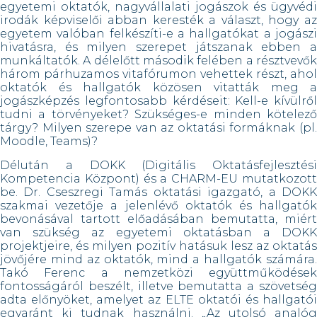
egyetemi oktatók, nagyvállalati jogászok és ügyvédi
irodák képviselői abban keresték a választ, hogy az
egyetem valóban felkészíti-e a hallgatókat a jogászi
hivatásra, és milyen szerepet játszanak ebben a
munkáltatók. A délelőtt második felében a résztvevők
három párhuzamos vitafórumon vehettek részt, ahol
oktatók és hallgatók közösen vitatták meg a
jogászképzés legfontosabb kérdéseit: Kell-e kívülről
tudni a törvényeket? Szükséges-e minden kötelező
tárgy? Milyen szerepe van az oktatási formáknak (pl.
Moodle, Teams)?
Délután a DOKK (Digitális Oktatásfejlesztési
Kompetencia Központ) és a CHARM-EU mutatkozott
be. Dr. Cseszregi Tamás oktatási igazgató, a DOKK
szakmai vezetője a jelenlévő oktatók és hallgatók
bevonásával tartott előadásában bemutatta, miért
van szükség az egyetemi oktatásban a DOKK
projektjeire, és milyen pozitív hatásuk lesz az oktatás
jövőjére mind az oktatók, mind a hallgatók számára.
Takó Ferenc a nemzetközi együttműködések
fontosságáról beszélt, illetve bemutatta a szövetség
adta előnyöket, amelyet az ELTE oktatói és hallgatói
egyaránt ki tudnak használni. „Az utolsó analóg