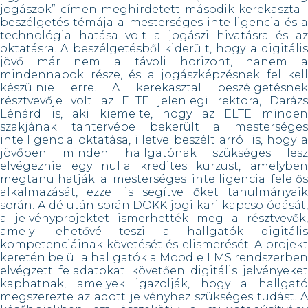
jogászok” címen meghirdetett második kerekasztal-
beszélgetés témája a mesterséges intelligencia és a
technológia hatása volt a jogászi hivatásra és az
oktatásra. A beszélgetésből kiderült, hogy a digitális
jövő már nem a távoli horizont, hanem a
mindennapok része, és a jogászképzésnek fel kell
készülnie erre. A kerekasztal beszélgetésnek
résztvevője volt az ELTE jelenlegi rektora, Darázs
Lénárd is, aki kiemelte, hogy az ELTE minden
szakjának tantervébe bekerült a mesterséges
intelligencia oktatása, illetve beszélt arról is, hogy a
jövőben minden hallgatónak szükséges lesz
elvégeznie egy nulla kredites kurzust, amelyben
megtanulhatják a mesterséges intelligencia felelős
alkalmazását, ezzel is segítve őket tanulmányaik
során. A délután során DOKK jogi kari kapcsolódását,
a jelvényprojektet ismerhették meg a résztvevők,
amely lehetővé teszi a hallgatók digitális
kompetenciáinak követését és elismerését. A projekt
keretén belül a hallgatók a Moodle LMS rendszerben
elvégzett feladatokat követően digitális jelvényeket
kaphatnak, amelyek igazolják, hogy a hallgató
megszerezte az adott jelvényhez szükséges tudást. A