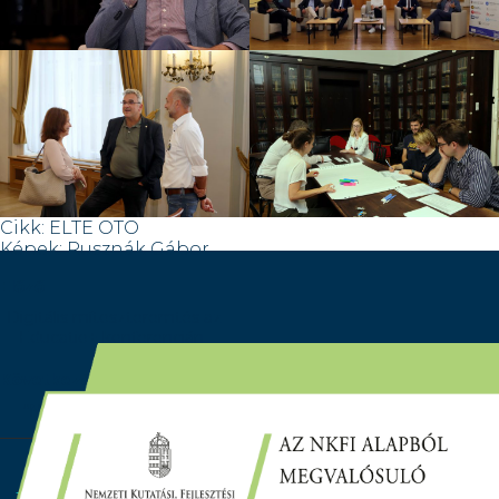
Cikk: ELTE OTO
Képek: Rusznák Gábor
Előző
Digitális mítoszteremtés az
Educatio+ konferencián
Következő
“Nincsenek az országban kiválóbb szakemberek ezen a
területen” – IX. DOKK WS
Copyright © 2024-2028 Készült a Eötvös Loránd
Tudományegyetem Digitális Oktatásfejlesztési Kompetencia